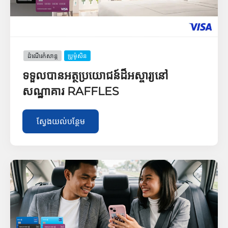
ដំណើរកំសាន្ដ
ប្រូម៉ូសិន
ទទួលបានអត្ថប្រយោជន៍ដ៏អស្ចារ្យនៅ
សណ្ឋាគារ RAFFLES
ស្វែងយល់បន្ថែម​