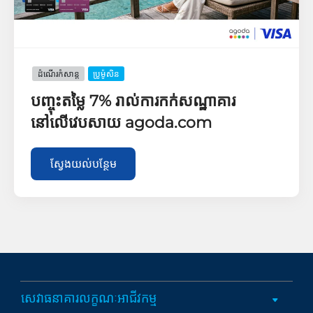
ដំណើរកំសាន្ដ
ប្រូម៉ូសិន
បញ្ចុះតម្លៃ 7% រាល់ការកក់សណ្ឋាគារ
នៅលើវេបសាយ agoda.com
ស្វែងយល់បន្ថែម​
សេវាធនាគារលក្ខណៈអាជីវកម្ម