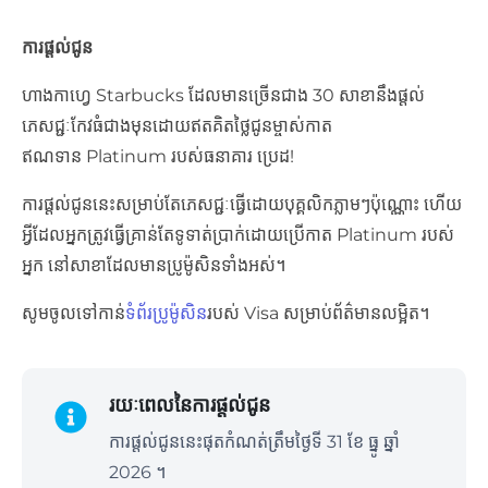
ការផ្ដល់ជូន
ហាងកាហ្វេ Starbucks ដែលមានច្រើនជាង 30 សាខានឹងផ្តល់
ភេសជ្ជៈកែវធំជាងមុនដោយឥតគិតថ្លៃជូនម្ចាស់កាត
ឥណទាន Platinum របស់ធនាគារ ប្រេដ!
ការផ្តល់ជូននេះសម្រាប់តែភេសជ្ជៈធ្វើដោយបុគ្គលិកភ្លាមៗប៉ុណ្ណោះ ហើយ
អ្វីដែលអ្នកត្រូវធ្វើគ្រាន់តែទូទាត់ប្រាក់ដោយប្រើកាត Platinum របស់
អ្នក នៅសាខាដែលមានប្រូម៉ូសិនទាំងអស់។
សូមចូលទៅកាន់
ទំព័រប្រូម៉ូសិន
របស់ Visa សម្រាប់ព័ត៌មានលម្អិត។​
រយៈពេលនៃការផ្ដល់ជូន
ការផ្ដល់ជូននេះផុតកំណត់ត្រឹមថ្ងៃទី 31 ខែ ធ្នូ ឆ្នាំ
2026 ។