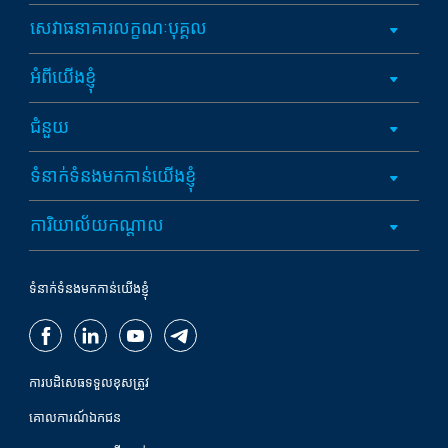
សេវាធនាគារលក្ខណៈបុគ្គល
អំពីយើងខ្ញុំ
ជំនួយ
ទំនាក់ទំនងមកកាន់យើងខ្ញុំ
ការិយាល័យកណ្តាល
ទំនាក់ទំនងមកកាន់យើងខ្ញុំ
ការបដិសេធទទួលខុសត្រូវ
គោលការណ៍ឯកជន