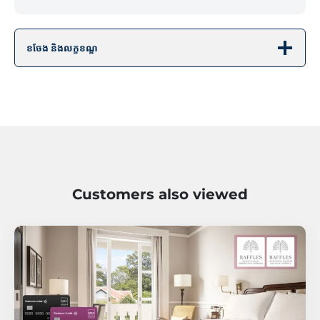
ខចែង និងលក្ខខណ្ឌ
Customers also viewed