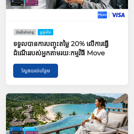
ដំណើរកំសាន្ដ
ប្រូម៉ូសិន
ទទួលបានការបញ្ចុះតម្លៃ 20% លើការធ្វើ
ដំណើររបស់អ្នកតាមរយៈកម្មវិធី Move
ស្វែងយល់បន្ថែម​