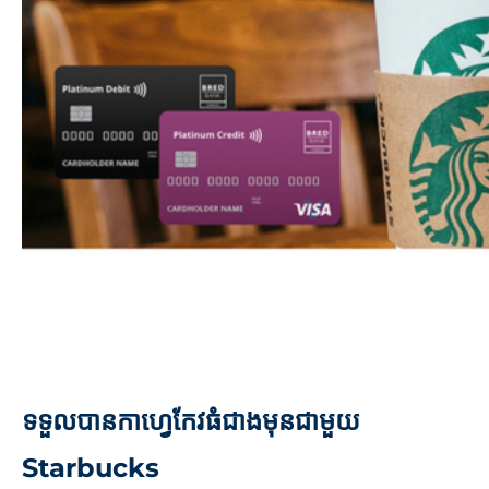
ទទួលបានកាហ្វេកែវធំជាងមុនជាមួយ
Starbucks