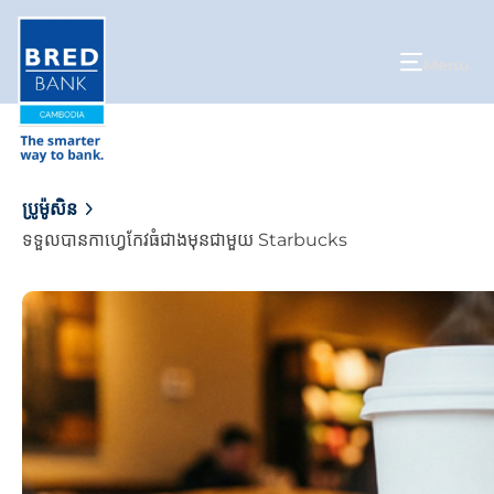
Menu
ប្រូម៉ូសិន
ទទួលបានកាហ្វេកែវធំជាងមុនជាមួយ Starbucks