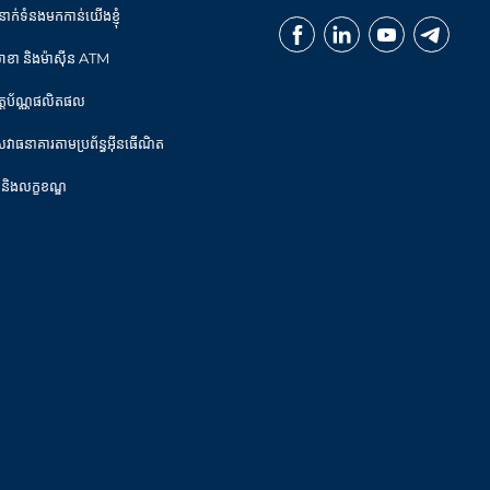
នាក់ទំនងមកកាន់យើងខ្ញុំ
ាខា និងម៉ាស៊ីន ATM
ិត្តប័ណ្ណផលិតផល
េវាធនាគារតាមប្រព័ន្ធអ៊ីនធើណិត
 និងលក្ខខណ្ឌ