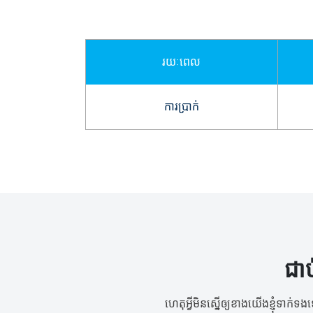
រយៈពេល
ការប្រាក់
ជា
ហេតុអ្វីមិនស្នើឲ្យខាងយើងខ្ញុំទាក់ទ