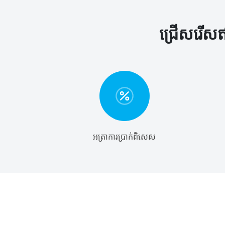
ជ្រើសរើសឥ
អត្រាការប្រាក់ពិសេស