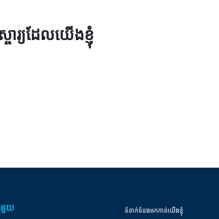
ារ្យដែលយើងខ្ញុំ
ំនួយ
ទំនាក់ទំនងមកកាន់យើងខ្ញុំ