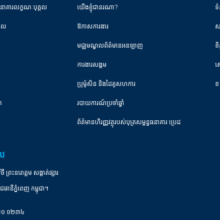
ធនាគារលក្ខណៈបុគ្គល
យើងខ្ញុំជានរណា?
ទំ
្គល
ឱកាសការងារ
ស
មជ្ឈមណ្ឌលព័ត៌មានអនឡាញ
ខ
ការងារសង្គម
ស
ប្រូម៉ូសិន និងដៃគូសហការ
ខ
ត
របាយការណ៍ប្រចាំឆ្នាំ
ព័ត៌មានហិរញ្ញវត្ថុរបស់បុត្រសម្ពន្ធធនាគារ ប្រេដ
ាល
ព្រះនរោត្តម សង្កាត់ផ្សារ
ជធានីភ្នំពេញ កម្ពុជា។
០ ២០ ១២៣៤