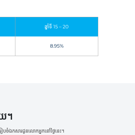
ឆ្នាំទី 15 – 20
8.95%
ោយ។
ផ្តើមរៀបចំឯកសារជូនលោកអ្នកនៅថ្ងៃនេះ។