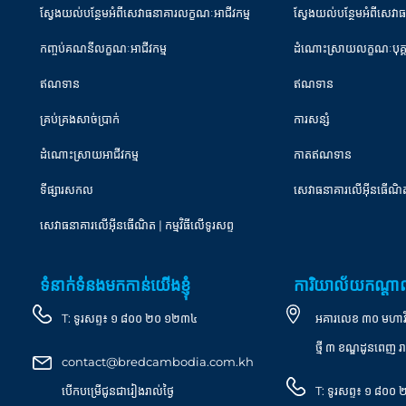
ស្វែងយល់បន្ថែមអំពីសេវាធនាគារលក្ខណៈអាជីវកម្ម
ស្វែងយល់បន្ថែមអំពីសេវា
កញ្ចប់គណនីលក្ខណៈអាជីវកម្ម
ដំណោះស្រាយលក្ខណៈបុគ
ឥណទាន
ឥណទាន
គ្រប់គ្រងសាច់ប្រាក់
ការសន្សំ
ដំណោះស្រាយអាជីវកម្ម
កាតឥណទាន
ទីផ្សារសកល
សេវាធនាគារលើអ៊ីនធើណិ
សេវាធនាគារលើអុីនធើណិត | កម្មវិធីលើទូរសព្ទ
ទំនាក់ទំនងមកកាន់យើងខ្ញុំ
ការិយាល័យកណ្ត
T:
ទូរសព្ទ៖ ១ ៨០០ ២០ ១២៣៤
អគារលេខ ៣០ មហាវិថី 
ថ្មី ៣ ខណ្ឌដូនពេញ រា
contact@bredcambodia.com.kh
បើកបម្រើជូនជារៀងរាល់ថ្ងៃ
T:
ទូរសព្ទ៖ ១ ៨០