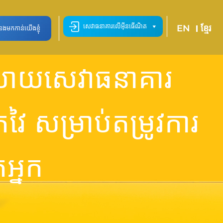
សេវាធនាគារលើអ៊ីនធើណិត
EN
ខ្មែរ
ំនងមកកាន់យើងខ្ញុំ
រាយសេវាធនាគារ
តវៃ សម្រាប់តម្រូវការ
អ្នក