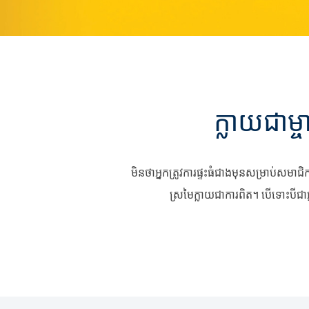
ក្លាយជាម
មិនថាអ្នកត្រូវការផ្ទះធំជាងមុនសម្រាប់សមាជ
ស្រមៃក្លាយជាការពិត។ បើទោះបីជា