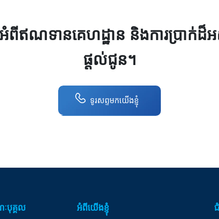
អំពីឥណទានគេហដ្ឋាន និងការប្រាក់ដ៏អស្ច
ផ្ដល់ជូន។
ទូរសព្ទមកយេីងខ្ញុំ
ៈបុគ្គល
អំពីយើងខ្ញុំ
ជ