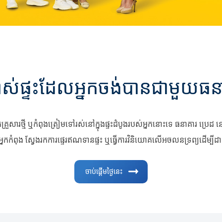
្ចាស់ផ្ទះដែលអ្នកចង់បានជាមួយធនា
ិកគ្រួសារថ្មី ឬកំពុងត្រៀមទៅរស់នៅក្នុងផ្ទះដំបូងរបស់អ្នកនោះទេ ធនាគារ ប្រេដ
អ្នកកំពុង ស្វែងរកការផ្ទេរឥណទានផ្ទះ ឬធ្វើការវិនិយោគលើអចលនទ្រព្យដើម្
ចាប់ផ្ដើមថ្ងៃនេះ