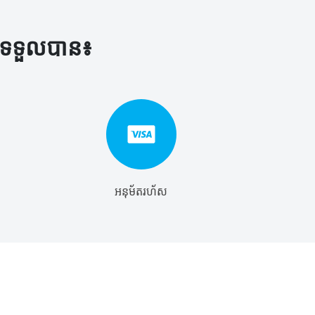
បីទទួលបាន៖
អនុម័តរហ័ស