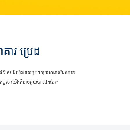
គារ ប្រេដ
 នៅទីនេះដើម្បីជួយសម្រេចឲ្យគេហដ្ឋានដែលអ្នក
បីដាក់ជួល យើងក៏អាចជួយបានផងដែរ។