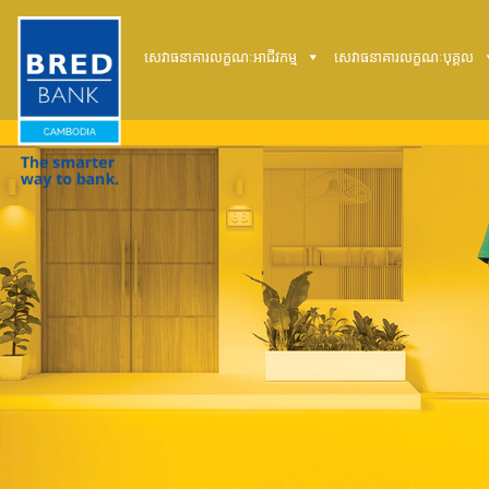
សេវាធនាគារលក្ខណៈអាជីវកម្ម
សេវាធនាគារលក្ខណៈបុគ្គល