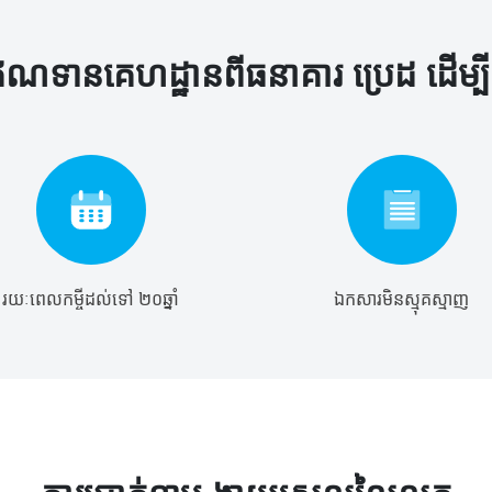
ណទានគេហដ្ឋានពីធនាគារ ប្រេដ ដើម្
រយៈពេលកម្ចីដល់ទៅ ២០ឆ្នាំ
ឯកសារមិនស្មុគស្មាញ