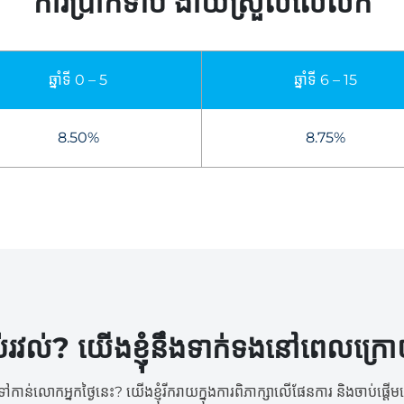
ការប្រាក់ទាប ងាយស្រួលលៃលក
ឆ្នាំទី 0 – 5
ឆ្នាំទី 6 – 15
8.50%
8.75%
ប់រវល់? យើងខ្ញុំនឹងទាក់ទងនៅពេលក្រ
ងទៅកាន់លោកអ្នកថ្ងៃនេះ?​​ យើងខ្ញុំរីករាយក្នុងការពិភាក្សាលើផែនការ និងចាប់