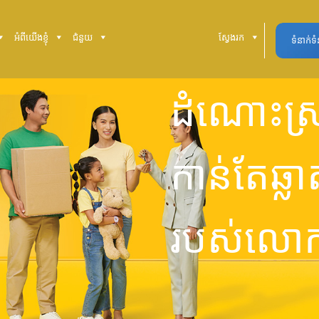
អំពីយើងខ្ញុំ
ជំនួយ
ស្វែងរក
ទំនាក់ទ
ដំណោះស្
កាន់តែឆ្លា
របស់លោក