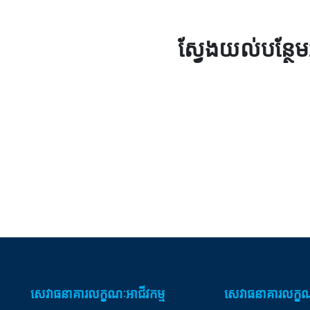
ស្វែងយល់បន្ថែម
សេវាធនាគារលក្ខណៈអាជីវកម្ម
សេវាធនាគារលក្ខណ