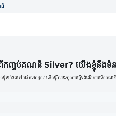
ណនី
ំពីកញ្ចប់គណនី Silver? យើងខ្ញុំនឹងទ
យើងខ្ញុំទាក់ទងទៅកាន់លោកអ្នក? យើងខ្ញុំរីករាយក្នុងការផ្តើមដំណើរការបើកគណ