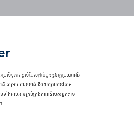
er
រសិទ្ធភាពខ្ពស់ដែលផ្តល់ជូននូវអត្ថប្រយោជន៍
តិ សម្រាប់ការទូទាត់ និងដកប្រាក់នៅតាម
ក ព្រមទាំងអាចអាចគ្រប់គ្រងគណនីរបស់អ្នកតាម
ទ។