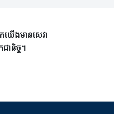
 ពួកយើងមានសេវា
កជានិច្ច។