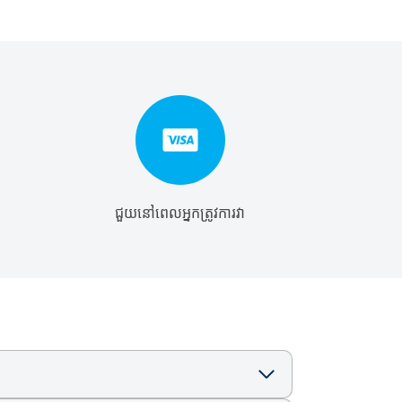
ជួយនៅពេលអ្នកត្រូវការវា