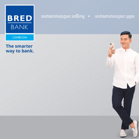
សេវាធនាគារលក្ខណៈអាជីវកម្ម
សេវាធនាគារលក្ខណៈបុគ្គល