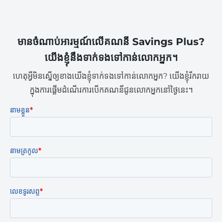
មានចំណាប់អារម្មណ៍លើគណនី Savings Plus?
យើងខ្ញុំនឹងទាក់ទងទៅកាន់លោកអ្នក។
ហេតុអ្វីមិនស្នើឲ្យខាងយើងខ្ញុំទាក់ទងទៅកាន់លោកអ្នក? យើងខ្ញុំរីករាយ
ក្នុងការផ្តើមដំណើរការបើកគណនីជូនលោកអ្នកនៅថ្ងៃនេះ។