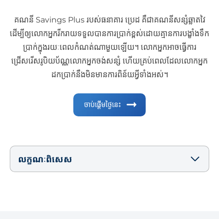
គណនី Savings Plus របស់ធនាគារ ប្រេដ គឺជាគណនីសន្សំឆ្លាតវៃ
ដើម្បីឲ្យលោកអ្នករីករាយទទួលបានការប្រាក់ខ្ពស់ដោយគ្មានការបង្ខាំងទឹក
ប្រាក់ក្នុងរយៈពេលកំណត់ណាមួយឡើយ។ លោកអ្នកអាចធ្វើការ
ជ្រើសរើសរូបិយប័ណ្ណលោកអ្នកចង់សន្សំ ហើយគ្រប់ពេលដែលលោកអ្នក
ដកប្រាក់នឹងមិនមានការពិន័យអ្វីទាំងអស់។
ចាប់ផ្ដើមថ្ងៃនេះ
លក្ខណៈពិសេស