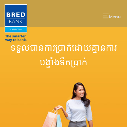
Menu
ទទួលបានការប្រាក់ដោយគ្មានការ
បង្ខាំងទឹកប្រាក់