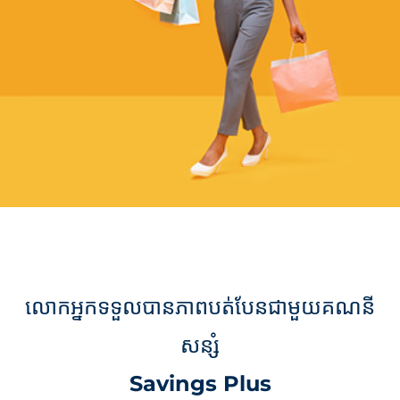
លោកអ្នកទទួលបានភាពបត់បែនជាមួយគណនី
សន្សំ
Savings Plus