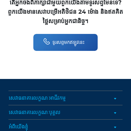
តើអ្នកចង់ពិភាក្សាជាមួយពួកយើងតាមទូរសព្ទមែនទេ?
ពួកយើងមានសេវាបម្រើអតិថិជន 24 ម៉ោង និងឥតគិត
ថ្លៃសម្រាប់អ្នកជានិច្ច។
ទូរសព្ទមកឥឡូវនេះ
សេវាធនាគារលក្ខណៈអាជីវកម្ម
សេវាធនាគារលក្ខណៈបុគ្គល
អំពីយើងខ្ញុំ