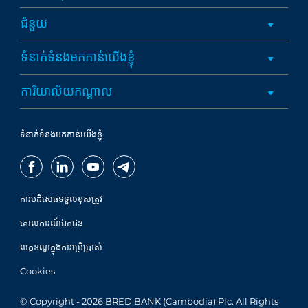
ជំនួយ
ទំនាក់ទំនងមកកាន់យើងខ្ញុំ
ការិយាល័យកណ្តាល
ទំនាក់ទំនងមកកាន់យើងខ្ញុំ
ការបដិសេធទទួលខុសត្រូវ
គោលការណ៍ឯកជន
លក្ខខណ្ឌក្នុងការប្រើប្រាស់
Cookies
© Copyright - 2026 BRED BANK (Cambodia) Plc. All Rights