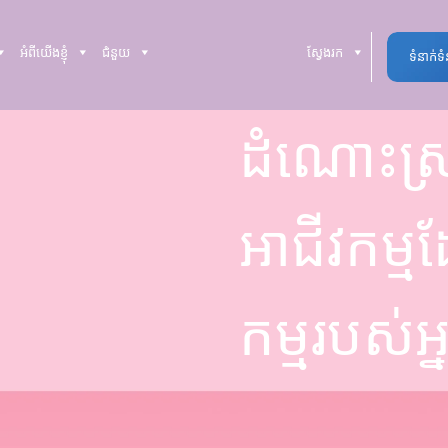
អំពីយើងខ្ញុំ
ជំនួយ
ស្វែងរក
ទំនាក់ទ
ដំណោះស្រ
អាជីវកម្មដ
កម្មរបស់អ្