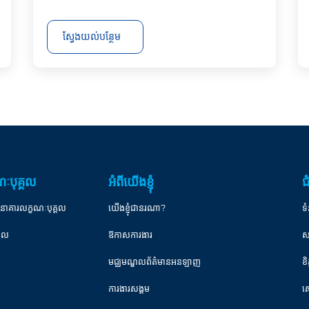
ស្វែងយល់បន្ថែម
ៈបុគ្គល
អំពីយើងខ្ញុំ
ជ
ធនាគារលក្ខណៈបុគ្គល
យើងខ្ញុំជានរណា?
ទំ
្គល
ឱកាសការងារ
ស
មជ្ឈមណ្ឌលព័ត៌មានអនឡាញ
ខ
ការងារសង្គម
ស