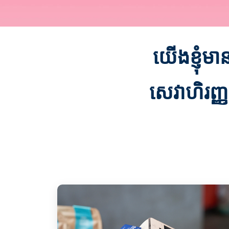
យើងខ្ញុំមា
សេវាហិរញ្ញ