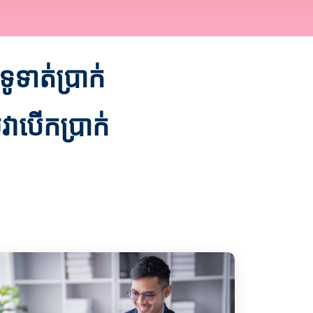
ូទាត់ប្រាក់
វាបើកប្រាក់