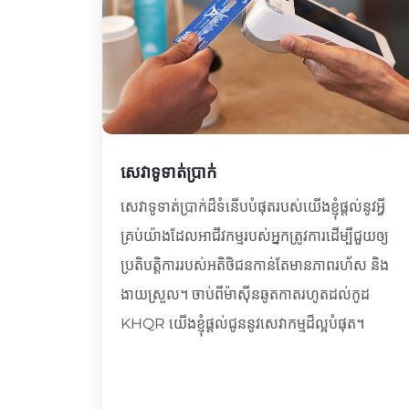
សេវាទូទាត់​ប្រាក់
សេវាទូទាត់ប្រាក់ដ៏ទំនើបបំផុតរបស់យើងខ្ញុំផ្តល់នូវអ្វី
គ្រប់យ៉ាងដែលអាជីវកម្មរបស់អ្នកត្រូវការដើម្បីជួយឲ្យ
ប្រតិបត្តិការរបស់អតិថិជនកាន់តែមានភាពរហ័ស និង
ងាយស្រួល។ ចាប់ពីម៉ាស៊ីនឆូតកាតរហូតដល់កូដ
KHQR យើងខ្ញុំផ្តល់ជូននូវសេវាកម្មដ៏ល្អបំផុត។