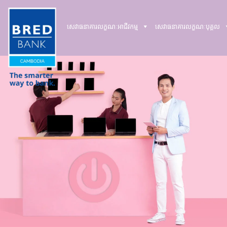
សេវាធនាគារលក្ខណៈអាជីវកម្ម
សេវាធនាគារលក្ខណៈបុគ្គល