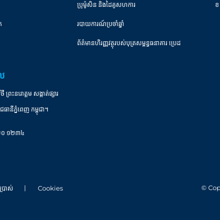
ប្រូម៉ូសិន និងដៃគូសហការ
ខ
ត
របាយការណ៍ប្រចាំឆ្នាំ
ព័ត៌មានហិរញ្ញវត្ថុរបស់បុត្រសម្ពន្ធធនាគារ ប្រេដ
ាល
ព្រះនរោត្តម សង្កាត់ផ្សារ
ជធានីភ្នំពេញ កម្ពុជា។
០ ២០ ១២៣៤
© Cop
ប្រាស់
Cookies