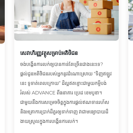
សេវាហិរញ្ញវត្ថុសម្រាប់អតិថិជន
ចង់បង្កើនការលក់ឲ្យបានកាន់តែច្រើនជាងនេះទេ?
ផ្តល់ជូនអតិថិជនរបស់អ្នកនូវដំណោះស្រាយ “ទិញឥឡូវ
នេះ ទូទាត់ពេលក្រោយ” ដ៏ល្អឥតខ្ចោះជាមួយកម្ចីបង់
រំលស់ ADVANCE ពីធនាគារ ប្រេដ ខេមបូឌា។
ជាមួយនឹងការសម្រេចចិត្តក្នុងការផ្ដល់ឥណទានរហ័ស
និងអត្រាការប្រាក់ដ៏គួរឲ្យទាក់ទាញ វាជាមធ្យោបាយដ៏
ងាយស្រួលក្នុងការបង្កើនការលក់។