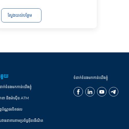
ស្វែងយល់បន្ថែម
ំនួយ
ទំនាក់ទំនងមកកាន់យើងខ្ញុំ
នាក់ទំនងមកកាន់យើងខ្ញុំ
ាខា និងម៉ាស៊ីន ATM
ិត្តប័ណ្ណផលិតផល
េវាធនាគារតាមប្រព័ន្ធអ៊ីនធើណិត