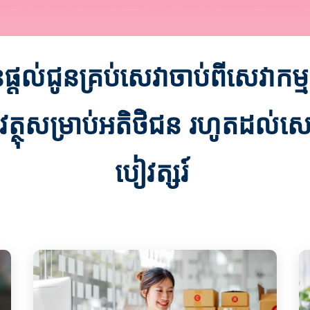
នផ្ដល់ជូនគ្រប់សេវាចាប់ពីសេវាកម្មទ
វត្ថុសម្រាប់អតិថិជន រហូតដល់សេ
បៀវត្សរ៍