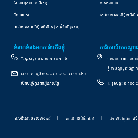
ដំណោះស្រាយអាជីវកម្ម
កាតឥណទាន
ទីផ្សារសកល
សេវាធនាគារលើអ៊ីនធើណិ
សេវាធនាគារលើអុីនធើណិត | កម្មវិធីលើទូរសព្ទ
ទំនាក់ទំនងមកកាន់យើងខ្ញុំ
ការិយាល័យកណ្ត
T:
ទូរសព្ទ៖ ១ ៨០០ ២០ ១២៣៤
អគារលេខ ៣០ មហាវិថី 
ថ្មី ៣ ខណ្ឌដូនពេញ រា
contact@bredcambodia.com.kh
បើកបម្រើជូនជារៀងរាល់ថ្ងៃ
T:
ទូរសព្ទ៖ ១ ៨០
ការបដិសេធទទួលខុសត្រូវ
គោលការណ៍ឯកជន
លក្ខខណ្ឌក្នុងការប្រើ