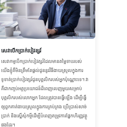
សេវាបើកប្រាក់បៀវត្សរ៍
សេវាកម្មបើកប្រាក់បៀវត្សរ៍ដែលមានតម្លៃទាបរបស់
យើងខ្ញុំគឺមិនត្រឹមតែផ្ដល់ជូននូវវិធីងាយស្រួលក្នុងការ
ទូទាត់ប្រាក់បៀវត្សរ៍ជូនបុគ្គលិករបស់អ្នកប៉ុណ្ណោះទេ។ វា
គឺជាកញ្ចប់អត្ថប្រយោជន៍ដ៏ពេញលេញមួយសម្រាប់
បុគ្គលិករបស់លោកអ្នក ដែលត្រូវបានធ្វើឡើង ដើម្បីធ្វើ
ឲ្យពួកគាត់ងាយស្រួលក្នុងការគ្រប់គ្រង ប្រើប្រាស់សាច់
ប្រាក់ និងស្នើសុំកម្ចីដើម្បីបំពេញតម្រូវការផ្នែកហិរញ្ញវត្ថុ
ផងដែរ។