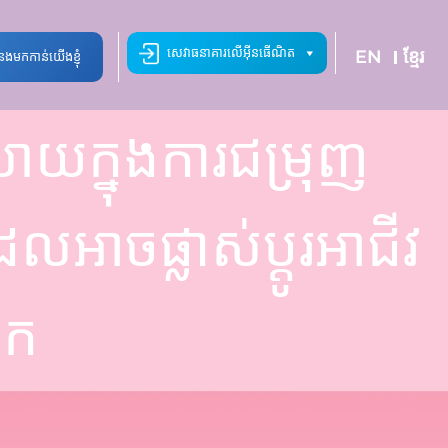
សេវាធនាគារលើអ៊ីនធើណិត
EN
ខ្មែរ
ំនងមកកាន់យើងខ្ញុំ
ាយក្នុងការជម្រុញ
ែលអាចផ្លាស់ប្តូរអាជីវ
នក