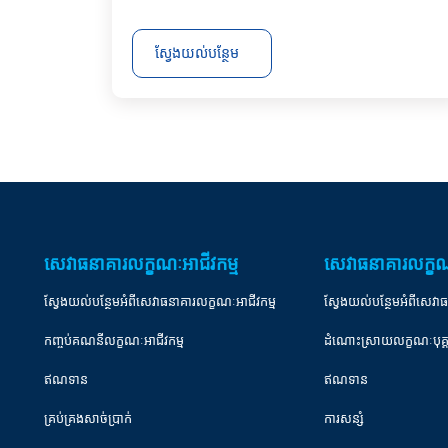
ស្វែងយល់បន្ថែម
សេវាធនាគារលក្ខណៈអាជីវកម្ម
សេវាធនាគារលក្ខណ
ស្វែងយល់បន្ថែមអំពីសេវាធនាគារលក្ខណៈអាជីវកម្ម
ស្វែងយល់បន្ថែមអំពីសេវា
កញ្ចប់គណនីលក្ខណៈអាជីវកម្ម
ដំណោះស្រាយលក្ខណៈបុគ
ឥណទាន
ឥណទាន
គ្រប់គ្រងសាច់ប្រាក់
ការសន្សំ