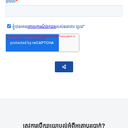
ត្រូវការប្រឹក្សាយោបល់អំពីអត្រាប្តូរប្រាក់?