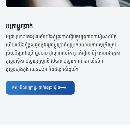
អត្រា​ប្តូ​រ​ប្រាក់
អត្រា (ហាងឆេង) របស់យើងខ្ញុំត្រូវបានធ្វើបច្ចុប្បន្នភាពជារៀងរាល់ថ្ងៃ
ហើយយើងខ្ញុំផ្តល់ជូននូវអត្រាប្តូរប្រាក់ល្អប្រកបដោយភាពសុក្រិតគ្រប់
រូបិយប័ណ្ណជាច្រើនរួមមាន ដុល្លារអាមេរិក ប្រាក់រៀល អឺរ៉ូ ផោនអង់គ្លេស
ដុល្លារស្វីស ដុល្លារអូស្ត្រាលី ថៃបាត ដុល្លារកាណាដា យ៉ន់ចិន
ដុល្លារហុងកុង យេនជប៉ុន និងដុល្លារសិង្ហបុរី។
ចូលមើលអត្រាប្ដូរប្រាក់ផ្សេងទៀត