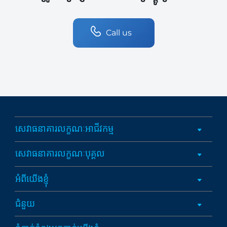
Call us
សេវាធនាគារលក្ខណៈអាជីវកម្ម
សេវាធនាគារលក្ខណៈបុគ្គល
អំពីយើងខ្ញុំ
ជំនួយ