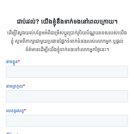
ជាប់រវល់? យើងខ្ញុំនឹងទាក់ទងនៅពេលក្រោយ។
ដើម្បីស្វែងយល់បន្ថែមអំពីជម្រើសប្តូរប្រាក់រូបិយប័ណ្ណបរទេសរបស់យើង
ខ្ញុំ សូមពិភាក្សាជាមួយប្រធានផ្នែកទំនាក់ទំនងរបស់លោកអ្នក ឬផ្តល់
ព័ត៌មានដើម្បីយើងខ្ញុំទាក់ទងទៅលោកអ្នកថ្ងៃនេះ។