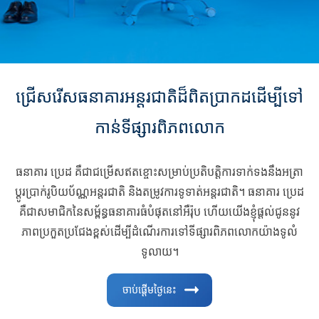
ជ្រើសរើសធនាគារអន្តរជាតិដ៏ពិតប្រាកដដើម្បីទៅ
កាន់ទីផ្សារពិភពលោក
ធនាគារ ប្រេដ គឺជាជម្រើសឥតខ្ចោះសម្រាប់ប្រតិបត្តិការទាក់ទងនឹងអត្រា
ប្តូរប្រាក់រូបិយប័ណ្ណអន្តរជាតិ និងតម្រូវការទូទាត់អន្តរជាតិ។ ធនាគារ ប្រេដ
គឺជាសមាជិកនៃសម្ព័ន្ធធនាគារធំបំផុតនៅអឺរ៉ុប ហើយយើងខ្ញុំផ្តល់ជូននូវ
ភាពប្រកួតប្រជែងខ្ពស់ដើម្បីដំណើរការទៅទីផ្សារពិភពលោកយ៉ាងទូលំ
ទូលាយ។
ចាប់ផ្ដើមថ្ងៃនេះ