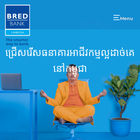
Menu
ជ្រើសរើសធនាគារអាជីវកម្មល្អដាច់គេ
នៅកម្ពុជា