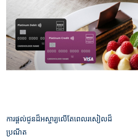
ការផ្ដល់ជូនដ៏អស្ចារ្យលើតែពេលរសៀលដ៏
ប្រណីត