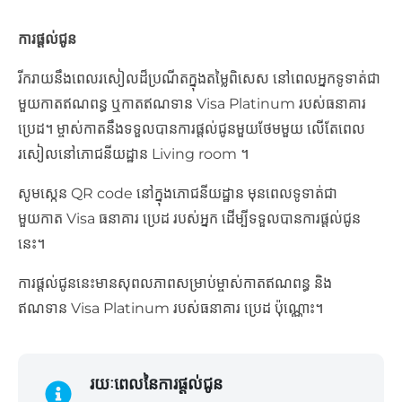
ការផ្ដល់ជូន
រីករាយនឹងពេលរសៀលដ៏ប្រណីតក្នុងតម្លៃពិសេស នៅពេលអ្នកទូទាត់ជា
មួយកាតឥណពន្ធ ឬកាតឥណទាន Visa Platinum របស់ធនាគារ
ប្រេដ។ ម្ចាស់កាតនឹងទទួលបានការផ្ដល់ជូនមួយថែមមួយ លើតែពេល
រសៀលនៅភោជនីយដ្ឋាន Living room ។
សូមស្កេន QR code នៅក្នុងភោជនីយដ្ឋាន មុនពេលទូទាត់ជា
មួយកាត Visa ធនាគារ​ ប្រេដ របស់អ្នក ដើម្បីទទួលបានការផ្ដល់ជូន
នេះ។
ការផ្តល់ជូននេះមានសុពលភាពសម្រាប់ម្ចាស់កាតឥណពន្ធ និង
ឥណទាន Visa Platinum របស់ធនាគារ ប្រេដ ប៉ុណ្ណោះ។
រយៈពេលនៃការផ្ដល់ជូន