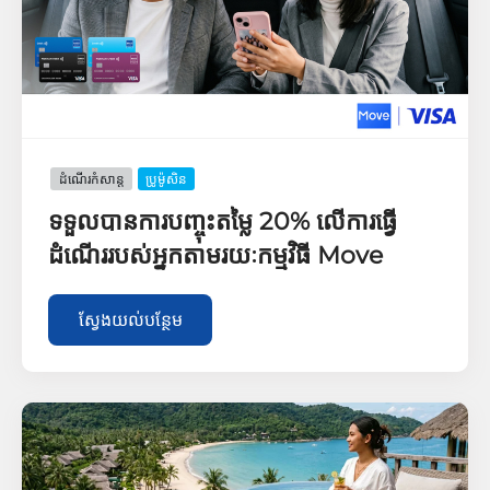
ដំណើរកំសាន្ដ
ប្រូម៉ូសិន
ទទួលបានការបញ្ចុះតម្លៃ 20% លើការធ្វើ
ដំណើររបស់អ្នកតាមរយៈកម្មវិធី Move
ស្វែងយល់បន្ថែម​