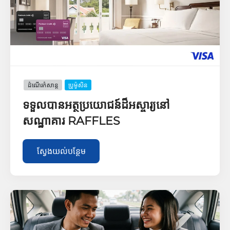
ដំណើរកំសាន្ដ
ប្រូម៉ូសិន
ទទួលបានអត្ថប្រយោជន៍ដ៏អស្ចារ្យនៅ
សណ្ឋាគារ RAFFLES
ស្វែងយល់បន្ថែម​