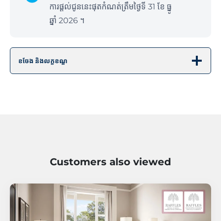
ការផ្ដល់ជូននេះផុតកំណត់ត្រឹមថ្ងៃទី 31 ខែ ធ្នូ
ឆ្នាំ 2026 ។
ខចែង និងលក្ខខណ្ឌ
Customers also viewed