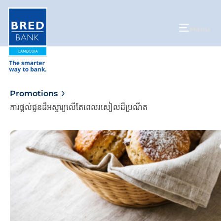
Menu
Promotions
ការផ្ដល់ជូនដ៏អស្ចារ្យលើតែពេលរសៀលដ៏ប្រណីត