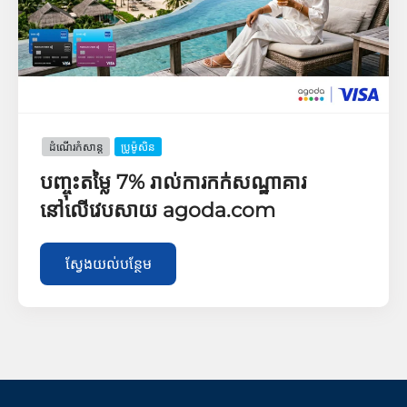
ដំណើរកំសាន្ដ
ប្រូម៉ូសិន
បញ្ចុះតម្លៃ 7% រាល់ការកក់សណ្ឋាគារ
នៅលើវេបសាយ agoda.com
ស្វែងយល់បន្ថែម​