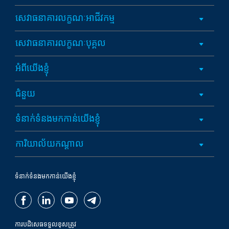
សេវាធនាគារលក្ខណៈអាជីវកម្ម
សេវាធនាគារលក្ខណៈបុគ្គល
អំពីយើងខ្ញុំ
ជំនួយ
ទំនាក់ទំនងមកកាន់យើងខ្ញុំ
ការិយាល័យកណ្តាល
ទំនាក់ទំនងមកកាន់យើងខ្ញុំ
ការបដិសេធទទួលខុសត្រូវ