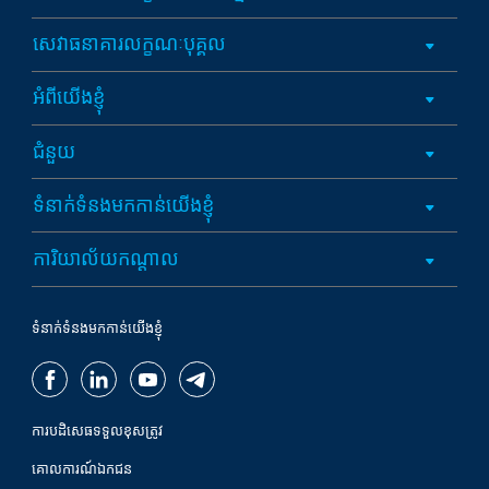
សេវាធនាគារលក្ខណៈបុគ្គល
អំពីយើងខ្ញុំ
ជំនួយ
ទំនាក់ទំនងមកកាន់យើងខ្ញុំ
ការិយាល័យកណ្តាល
ទំនាក់ទំនងមកកាន់យើងខ្ញុំ
ការបដិសេធទទួលខុសត្រូវ
គោលការណ៍ឯកជន