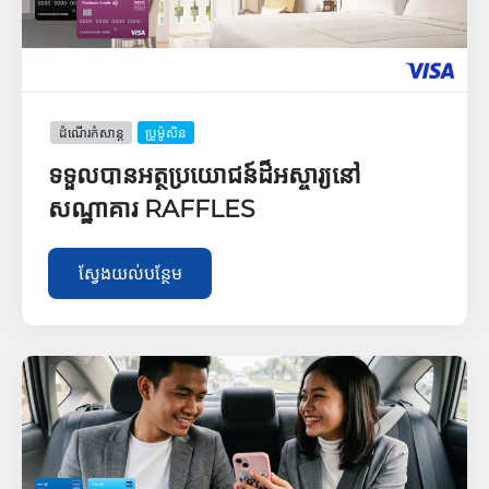
ដំណើរកំសាន្ដ
ប្រូម៉ូសិន
ទទួលបានអត្ថប្រយោជន៍ដ៏អស្ចារ្យនៅ
សណ្ឋាគារ RAFFLES
ស្វែងយល់បន្ថែម​