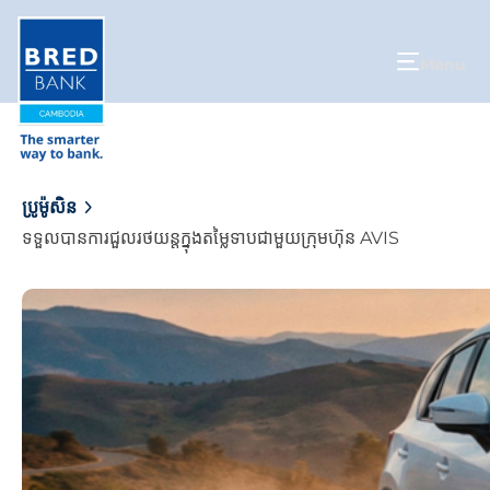
Menu
ប្រូម៉ូសិន
ទទួលបានការជួលរថយន្តក្នុងតម្លៃទាបជាមួយក្រុមហ៊ុន AVIS