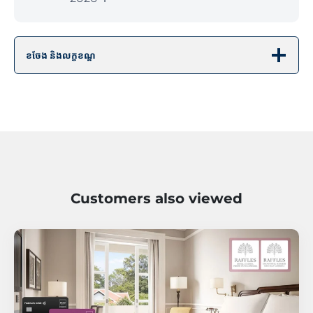
ខចែង និងលក្ខខណ្ឌ
Customers also viewed