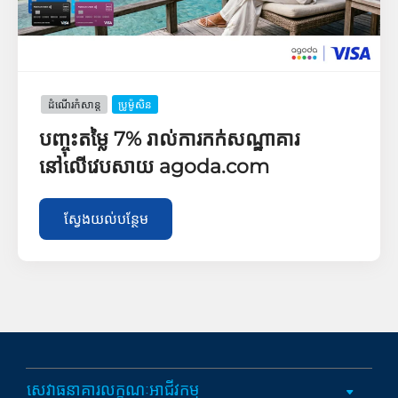
ដំណើរកំសាន្ដ
ប្រូម៉ូសិន
បញ្ចុះតម្លៃ 7% រាល់ការកក់សណ្ឋាគារ
នៅលើវេបសាយ agoda.com
ស្វែងយល់បន្ថែម​
សេវាធនាគារលក្ខណៈអាជីវកម្ម