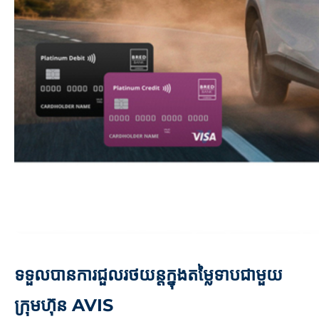
ទទួលបានការជួលរថយន្តក្នុងតម្លៃទាបជាមួយ
ក្រុមហ៊ុន AVIS