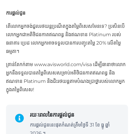
ការផ្ដល់ជូន
តើលោកអ្នកចង់ជួលរថយន្តប្រណីតក្នុងតម្លៃពិសេសមែនទេ? ប្រសិនបើ
លោកអ្នកជាអតិថិជនកាតឥណពន្ធ និងឥណទាន Platinum របស់
ធនាគារ ប្រេដ លោកអ្នកអាចទទួលបានការបញ្ចុះតម្លៃ 20% លើតម្លៃ
ធម្មតា។
គ្រាន់តែកក់តាម www.avisworld.com/visa ដើម្បីធានាថាលោក
អ្នកនឹងទទួលបានតម្លៃពិសេសសម្រាប់អតិថិជនកាតឥណពន្ធ និង
ឥណទាន Platinum និងជិះរថយន្តតាមបំណងប្រាថ្នារបស់លោកអ្នក
ក្នុងតម្លៃពិសេស!
រយៈពេលនៃការផ្តល់ជូន
ការផ្ដល់ជូននេះផុតកំណត់ត្រឹមថ្ងៃទី 31 ខែ ធ្នូ ឆ្នាំ
2026 ។