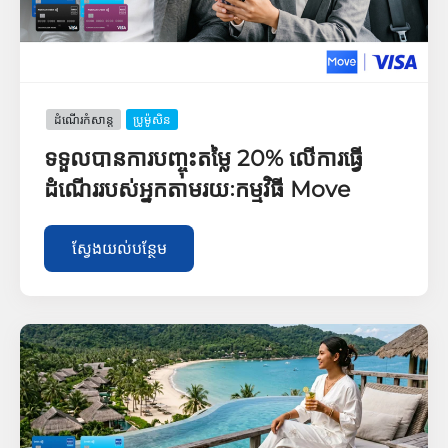
ដំណើរកំសាន្ដ
ប្រូម៉ូសិន
ទទួលបានការបញ្ចុះតម្លៃ 20% លើការធ្វើ
ដំណើររបស់អ្នកតាមរយៈកម្មវិធី Move
ស្វែងយល់បន្ថែម​