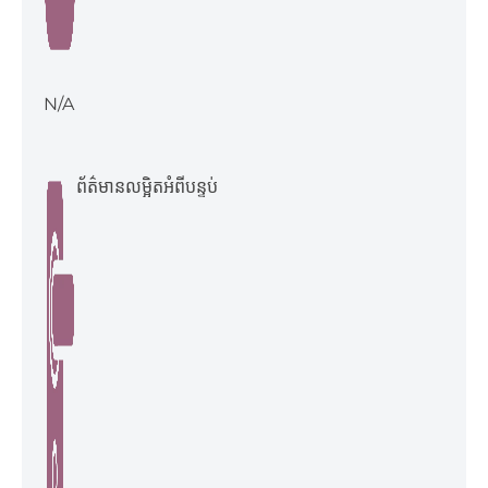
N/A
ព័ត៌មានលម្អិតអំពីបន្ទប់