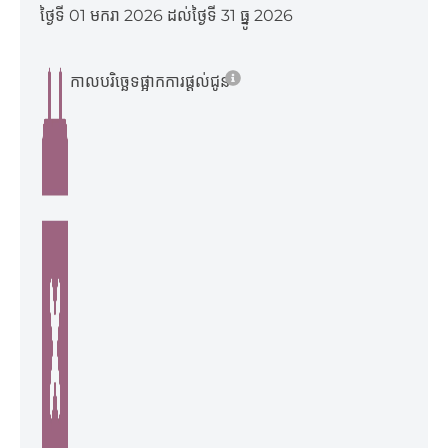
ថ្ងៃទី 01 មករា 2026 ដល់ថ្ងៃទី 31 ធ្នូ 2026
កាលបរិច្ឆេទផ្អាកការផ្ដល់ជូន