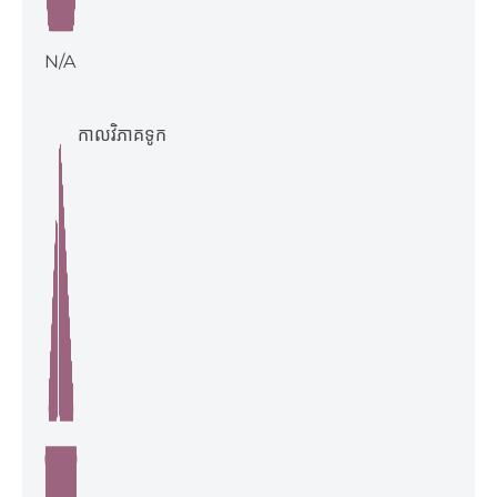
N/A
កាលវិភាគទូក