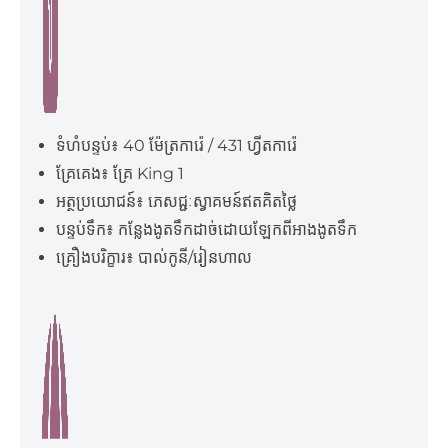
ទំហំបន្ទប់៖ 40 ម៉ែត្រការ៉េ / 431 ហ្វីតការ៉េ
គ្រែគេង៖ គ្រែ King 1
​អត្ថប្រយោជន៍៖ ភេសជ្ជៈស្វាគមន៍ឥតគិតថ្លៃ
បន្ទប់ទឹក៖ កន្លែងងូតទឹកដាច់ដោយឡែកពីអាងងូតទឹក
គ្រឿងបរិក្ខារ៖ បាល់កូនី/រៀនហាល