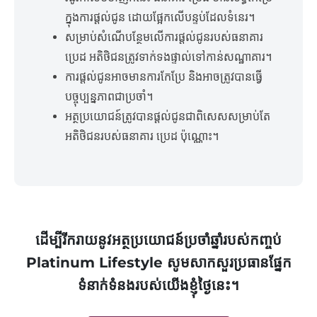
ក្នុងការផ្តល់ជូន ដោយផ្អែកលើបន្ទប់ដែលទំនេរ។
សម្រាប់សំណើបន្ថែមលើការផ្តល់ជូនរបស់ធនាគារ
ប្រេដ អតិថិជនត្រូវទាក់ទងផ្ទាល់ទៅកាន់សណ្ឋាគារ។
ការផ្តល់ជូនអាចមានការកែប្រែ និងអាចត្រូវបានធ្វើ
បច្ចុប្បន្នភាពជាប្រចាំ។
អត្ថប្រយោជន៍ត្រូវបានផ្តល់ជូនជាពិសេសសម្រាប់តែ
អតិថិជនរបស់ធនាគារ ប្រេដ ប៉ុណ្ណោះ។
ដើម្បីរីករាយនូវអត្ថប្រយោជន៍ប្រចាំឆ្នាំរបស់កញ្ចប់
Platinum Lifestyle សូមសាកសួរប្រធានផ្នែក
ទំនាក់ទំនងរបស់យើងខ្ញុំថ្ងៃនេះ។