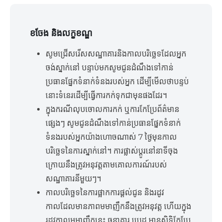
ខចែង និងលក្ខខណ្ឌ
សូមជ្រើសរើសសណ្ឋាគារនិងកាលបរិច្ឆេទដែលអ្នក
ចង់ស្នាក់នៅ បន្ទាប់មកសូមជូនដំណឹងទៅកាន់
ប្រធានផ្នែកទំនាក់ទំនងរបស់អ្នក ដើម្បីមើលថាបន្ទប់
នោះទំនេរដើម្បីធ្វើការកក់ទុកជាមុនផងដែរ។
ក្នុងករណីលុបចោលការកក់ ឬការកែប្រែព័ត៌មាន
ផ្សេងៗ សូមជូនដំណឹងទៅកាន់ប្រធានផ្នែកទំនាក់
ទំនងរបស់អ្នកយ៉ាងហោចណាស់ 7 ថ្ងៃមុនកាល
បរិច្ឆេទនៃការស្នាក់នៅ។ ការផ្លាស់ប្តូរនៅនាទីចុង
ក្រោយនឹងត្រូវអនុវត្តតាមគោលការណ៍របស់
សណ្ឋាគារនីមួយៗ។
កាលបរិច្ឆេទនៃការផ្អាកការផ្ដល់ជូន និងរដូវ
កាលដែលមានភាពមមាញឹកនឹងត្រូវអនុវត្ត ហើយក្នុង
រដូវកាលមមាញឹកនេះ ធនាគារ ប្រេដ មានសិទ្ធិកែប្រែ