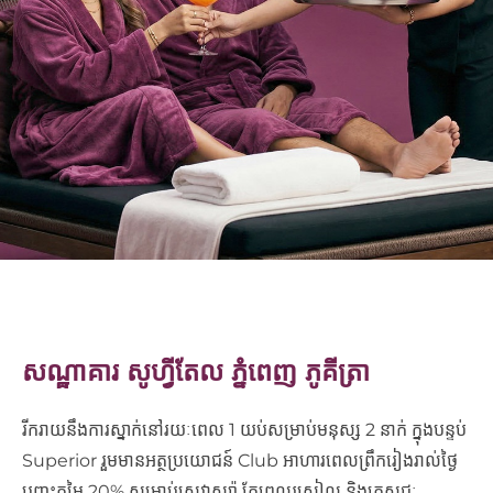
សណ្ឋាគារ សូហ្វីតែល ភ្នំពេញ ភូគីត្រា
រីករាយនឹងការស្នាក់នៅរយៈពេល 1 យប់សម្រាប់មនុស្ស 2 នាក់ ក្នុងបន្ទប់
Superior រួមមានអត្ថប្រយោជន៍ Club អាហារពេលព្រឹករៀងរាល់ថ្ងៃ
បញ្ចុះតម្លៃ 20% សម្រាប់សេវាស្ប៉ា តែពេលរសៀល និងភេសជ្ជៈ