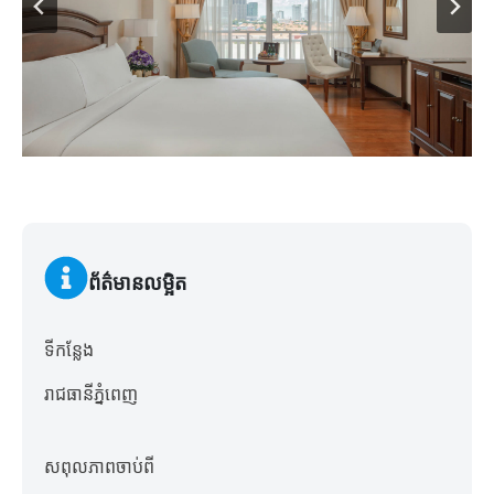
ព័ត៌មានលម្អិត
ទីកន្លែង
រាជធានីភ្នំពេញ
សពុលភាពចាប់ពី