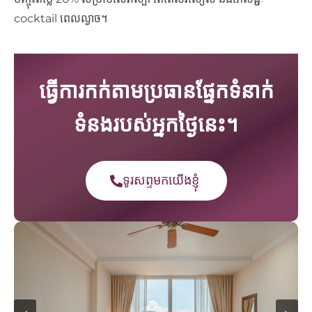
cocktail ពេលល្ងាច។
ធ្វើការកក់តាមប្រធានផ្នែកទំនាក់
ទំនងរបស់អ្នកថ្ងៃនេះ។
ទូរសព្ទមកយើងខ្ញុំ