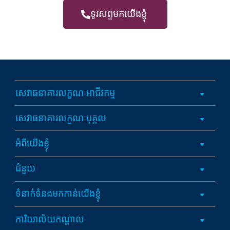
ទូរសព្ទមកយើងខ្ញុំ
សេវាធនាគារលក្ខណៈអាជីវកម្ម
សេវាធនាគារលក្ខណៈបុគ្គល
អំពីយើងខ្ញុំ
ជំនួយ
ទំនាក់ទំនងមកកាន់យើងខ្ញុំ
ការិយាល័យកណ្តាល