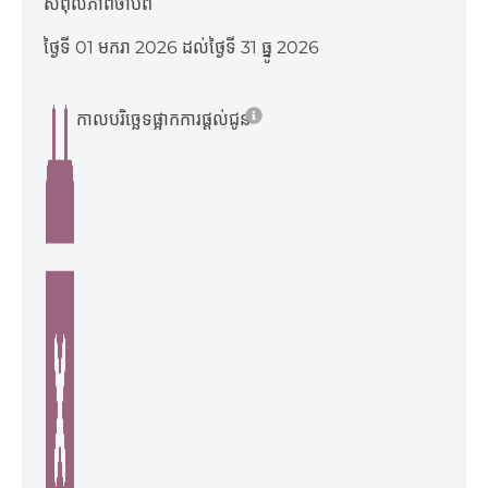
សពុលភាពចាប់ពី
ថ្ងៃទី 01 មករា 2026 ដល់ថ្ងៃទី 31 ធ្នូ 2026
កាលបរិច្ឆេទផ្អាកការផ្ដល់ជូន