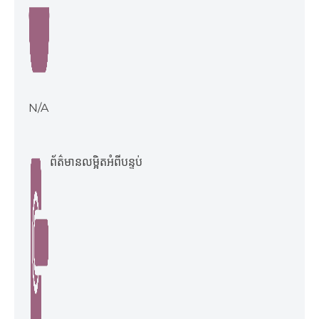
N/A
ព័ត៌មានលម្អិតអំពីបន្ទប់