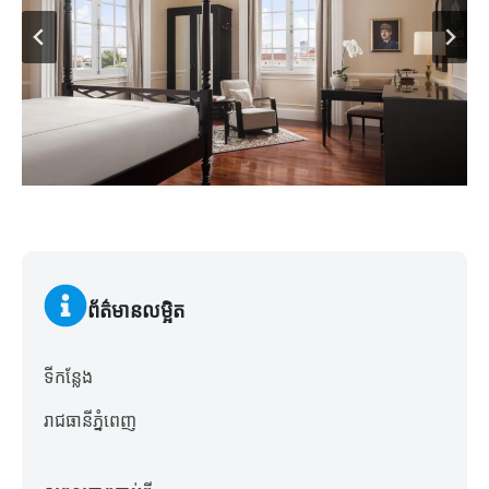
ព័ត៌មានលម្អិត
ទីកន្លែង
រាជធានីភ្នំពេញ