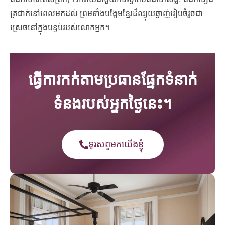
ត្រជាក់នៅពេលមកដល់ ព្រមទាំងបង្អែមខ្មែរដ៏ឈ្ងុយឆ្ងាញ់រៀបចំរួចជា
ស្រេចនៅក្នុងបន្ទប់របស់លោកអ្នក។
ធ្វើការកក់តាមប្រធានផ្នែកទំនាក់
ទំនងរបស់អ្នកថ្ងៃនេះ។
ទូរសព្ទមកយើងខ្ញុំ