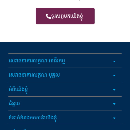
ទូរសព្ទមកយើងខ្ញុំ
សេវាធនាគារលក្ខណៈអាជីវកម្ម
សេវាធនាគារលក្ខណៈបុគ្គល
អំពីយើងខ្ញុំ
ជំនួយ
ទំនាក់ទំនងមកកាន់យើងខ្ញុំ