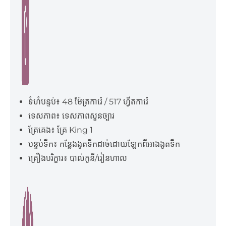
ទំហំបន្ទប់៖ 48 ម៉ែត្រការ៉េ / 517 ហ្វីតការ៉េ
ទេសភាព៖ ទេសភាពសួនច្បារ
គ្រែគេង៖ គ្រែ King 1
បន្ទប់ទឹក៖ កន្លែងងូតទឹកដាច់ដោយឡែកពីអាងងូតទឹក
គ្រឿងបរិក្ខារ៖ បាល់កូនី/រៀនហាល