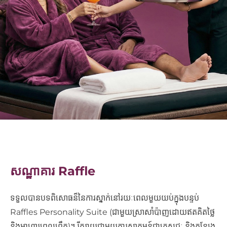
សណ្ឋាគារ
Raffle
ទទួលបានបទពិសោធន៏នៃការស្នាក់នៅរយៈពេលមួយយប់ក្នុងបន្ទប់
Raffles Personality Suite (ជាមួយស្រាសាំប៉ាញដោយឥតគិតថ្លៃ
និងអាហារពេលព្រឹក)។ ​​​​​​​​​​រីករាយជាមួយ​​​​​​​​​​​ការស្វាគមន៍ជាភេសជ្ជៈ និងកន្សែង