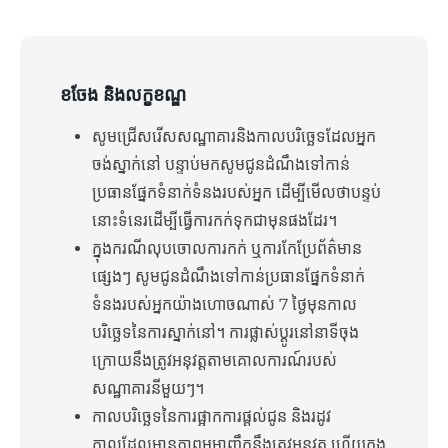
ខចែង និងលក្ខខណ្ឌ
សូមជ្រើសរើសសណ្ឋាគារនិងកាលបរិច្ឆេទដែលអ្នក
ចង់ស្នាក់នៅ បន្ទាប់មកសូមជូនដំណឹងទៅកាន់
ប្រធានផ្នែកទំនាក់ទំនងរបស់អ្នក ដើម្បីមើលថាបន្ទប់
នោះទំនេរដើម្បីធ្វើការកក់ទុកជាមុនផងដែរ។
ក្នុងករណីលុបចោលការកក់ ឬការកែប្រែព័ត៌មាន
ផ្សេងៗ សូមជូនដំណឹងទៅកាន់ប្រធានផ្នែកទំនាក់
ទំនងរបស់អ្នកយ៉ាងហោចណាស់ 7 ថ្ងៃមុនកាល
បរិច្ឆេទនៃការស្នាក់នៅ។ ការផ្លាស់ប្តូរនៅនាទីចុង
ក្រោយនឹងត្រូវអនុវត្តតាមគោលការណ៍របស់
សណ្ឋាគារនីមួយៗ។
កាលបរិច្ឆេទនៃការផ្អាកការផ្ដល់ជូន និងរដូវ
កាលដែលមានភាពមមាញឹកនឹងត្រូវអនុវត្ត ហើយក្នុង