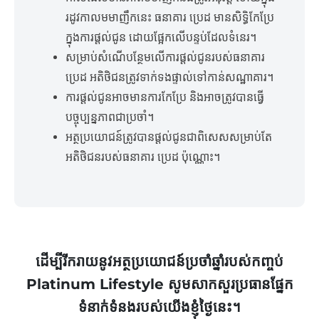
រដូវកាលមមាញឹកនេះ ធនាគារ ប្រេដ មានសិទ្ធិកែប្រែ
ក្នុងការផ្តល់ជូន ដោយផ្អែកលើបន្ទប់ដែលទំនេរ។
សម្រាប់សំណើបន្ថែមលើការផ្តល់ជូនរបស់ធនាគារ
ប្រេដ អតិថិជនត្រូវទាក់ទងផ្ទាល់ទៅកាន់សណ្ឋាគារ។
ការផ្តល់ជូនអាចមានការកែប្រែ និងអាចត្រូវបានធ្វើ
បច្ចុប្បន្នភាពជាប្រចាំ។
អត្ថប្រយោជន៍ត្រូវបានផ្តល់ជូនជាពិសេសសម្រាប់តែ
អតិថិជនរបស់ធនាគារ ប្រេដ ប៉ុណ្ណោះ។
ដើម្បីរីករាយនូវអត្ថប្រយោជន៍ប្រចាំឆ្នាំរបស់កញ្ចប់
Platinum Lifestyle សូមសាកសួរប្រធានផ្នែក
ទំនាក់ទំនងរបស់យើងខ្ញុំថ្ងៃនេះ។