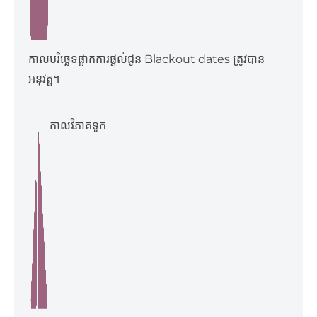
កាលបរិច្ឆេទផ្អាកការផ្ដល់ជូន Blackout dates ត្រូវបាន
អនុវត្ត។
កាលវិភាគទូក