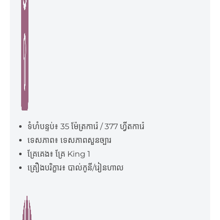
ទំហំបន្ទប់៖ 35 ម៉ែត្រការ៉េ / 377 ហ្វីតការ៉េ
ទេសភាព៖ ទេសភាពសួនច្បារ
គ្រែគេង៖ គ្រែ King 1
គ្រឿងបរិក្ខារ៖ បាល់កូនី/រៀនហាល