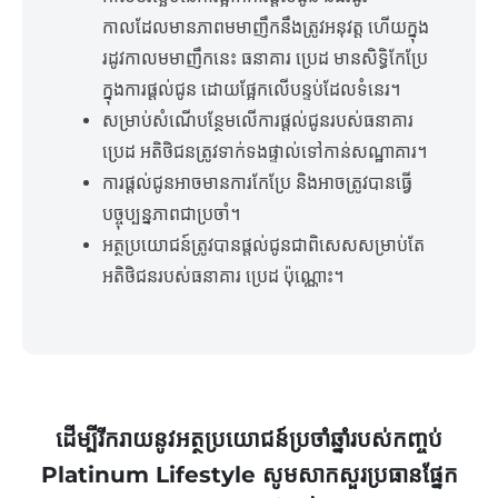
កាលដែលមានភាពមមាញឹកនឹងត្រូវអនុវត្ត ហើយក្នុង
រដូវកាលមមាញឹកនេះ ធនាគារ ប្រេដ មានសិទ្ធិកែប្រែ
ក្នុងការផ្តល់ជូន ដោយផ្អែកលើបន្ទប់ដែលទំនេរ។
សម្រាប់សំណើបន្ថែមលើការផ្តល់ជូនរបស់ធនាគារ
ប្រេដ អតិថិជនត្រូវទាក់ទងផ្ទាល់ទៅកាន់សណ្ឋាគារ។
ការផ្តល់ជូនអាចមានការកែប្រែ និងអាចត្រូវបានធ្វើ
បច្ចុប្បន្នភាពជាប្រចាំ។
អត្ថប្រយោជន៍ត្រូវបានផ្តល់ជូនជាពិសេសសម្រាប់តែ
អតិថិជនរបស់ធនាគារ ប្រេដ ប៉ុណ្ណោះ។
ដើម្បីរីករាយនូវអត្ថប្រយោជន៍ប្រចាំឆ្នាំរបស់កញ្ចប់
Platinum Lifestyle សូមសាកសួរប្រធានផ្នែក