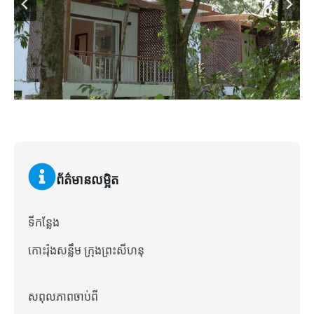
ព័ត៌មានលម្អិត
ទីកន្លែង
កោះរ៉ុងសន្លឹម ក្រុងព្រះសីហនុ
សពុលភាពចាប់ពី