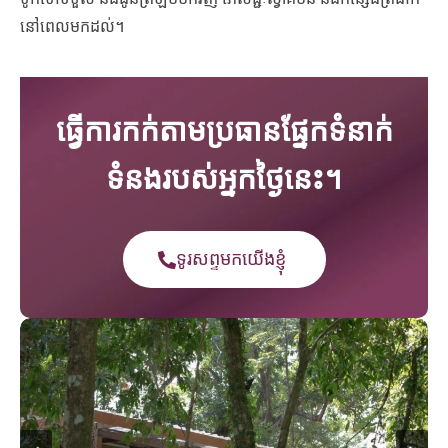
នៅពេលមកដល់។
ធ្វើការកក់តាមប្រធានផ្នែកទំនាក់
ទំនងរបស់អ្នកថ្ងៃនេះ។
ទូរសព្ទមកយើងខ្ញុំ