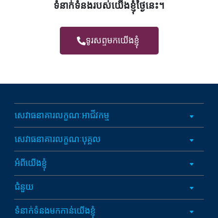
ទំនាក់ទំនងរបស់យើងខ្ញុំថ្ងៃនេះ។
ទូរសព្ទមកយើងខ្ញុំ
សេវាធនាគារលក្ខណៈអាជីវកម្ម
សេវាធនាគារលក្ខណៈបុគ្គល
អំពីយើងខ្ញុំ
ជំនួយ
ទំនាក់ទំនងមកកាន់យើងខ្ញុំ