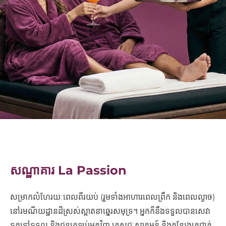
សណ្ឋាគារ
La Passion
សម្រាកលំហែរយៈពេលពីរយប់ (រួមទាំងអាហារពេលព្រឹក និងពេលល្ងាច)
នៅរមណីយដ្ឋានដ៏ស្រស់ស្អាតនាឆ្នេរសមុទ្រ។ អ្នកក៏នឹងទទួលបានសេវា
ទូកទៅទទួល និងជូនត្រឡប់មកវិញ ភេសជ្ជៈស្វាគមន៍ និងកន្សែងត្រជាក់