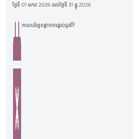
ថ្ងៃទី 01 មករា 2026 ដល់ថ្ងៃទី 31 ធ្នូ 2026
កាលបរិច្ឆេទផ្អាកការផ្ដល់ជូន