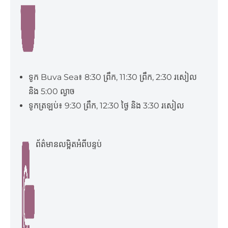
ទូក Buva Sea៖ 8:30 ព្រឹក, 11:30 ព្រឹក, 2:30 រសៀល
និង 5:00 ល្ងាច
ទូកត្រឡប់៖ 9:30 ព្រឹក, 12:30 ថ្ងៃ និង 3:30 រសៀល
ព័ត៌មានលម្អិតអំពីបន្ទប់