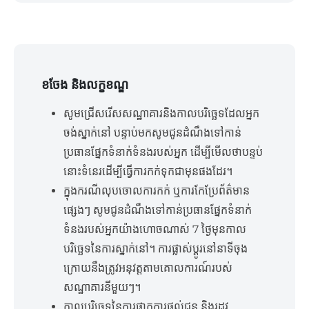
ខចែង និងលក្ខខណ្ឌ
សូមជ្រើសរើសសណ្ឋាគារនិងកាលបរិច្ឆេទដែលអ្នក
ចង់ស្នាក់នៅ បន្ទាប់មកសូមជូនដំណឹងទៅកាន់
ប្រធានផ្នែកទំនាក់ទំនងរបស់អ្នក ដើម្បីមើលថាបន្ទប់
នោះទំនេរដើម្បីធ្វើការកក់ទុកជាមុនផងដែរ។
ក្នុងករណីលុបចោលការកក់ ឬការកែប្រែព័ត៌មាន
ផ្សេងៗ សូមជូនដំណឹងទៅកាន់ប្រធានផ្នែកទំនាក់
ទំនងរបស់អ្នកយ៉ាងហោចណាស់ 7 ថ្ងៃមុនកាល
បរិច្ឆេទនៃការស្នាក់នៅ។ ការផ្លាស់ប្តូរនៅនាទីចុង
ក្រោយនឹងត្រូវអនុវត្តតាមគោលការណ៍របស់
សណ្ឋាគារនីមួយៗ។
កាលបរិច្ឆេទនៃការផ្អាកការផ្ដល់ជូន និងរដូវ