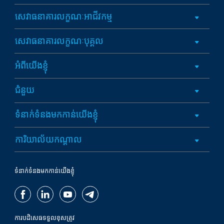
សេវាធនាគារលក្ខណៈអាជីវកម្ម
សេវាធនាគារលក្ខណៈបុគ្គល
អំពីយើងខ្ញុំ
ជំនួយ
ទំនាក់ទំនងមកកាន់យើងខ្ញុំ
ការិយាល័យកណ្តាល
ទំនាក់ទំនងមកកាន់យើងខ្ញុំ
ការបដិសេធទទួលខុសត្រូវ