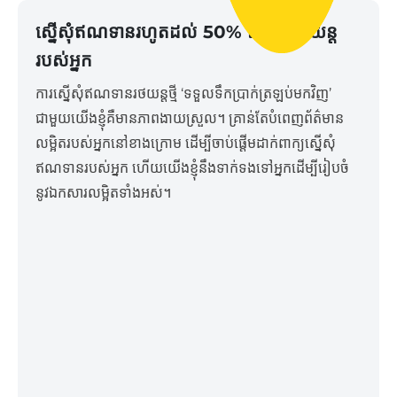
ស្នើសុំឥណទានរហូតដល់ 50% នៃតម្លៃរថយន្ត
របស់អ្នក
ការស្នើសុំឥណទានរថយន្ដថ្មី ‘ទទួលទឹកប្រាក់ត្រឡប់មកវិញ’
ជាមួយយើងខ្ញុំគឺមានភាពងាយស្រួល។ គ្រាន់តែបំពេញព័ត៌មាន
លម្អិតរបស់អ្នកនៅខាងក្រោម ដើម្បីចាប់ផ្តើមដាក់ពាក្យស្នើសុំ
ឥណទានរបស់អ្នក ហើយយើងខ្ញុំនឹងទាក់ទងទៅអ្នកដើម្បីរៀបចំ
នូវឯកសារលម្អិតទាំងអស់។