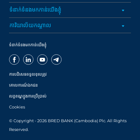
ទំនាក់ទំនងមកកាន់យើងខ្ញុំ
ការិយាល័យកណ្តាល
ទំនាក់ទំនងមកកាន់យើងខ្ញុំ
ការបដិសេធទទួលខុសត្រូវ
គោលការណ៍ឯកជន
លក្ខខណ្ឌក្នុងការប្រើប្រាស់
Cookies
© Copyright - 2026 BRED BANK (Cambodia) Plc. All Rights
Reserved.