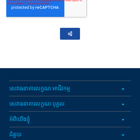
សេវាធនាគារលក្ខណៈអាជីវកម្ម
សេវាធនាគារលក្ខណៈបុគ្គល
អំពីយើងខ្ញុំ
ជំនួយ