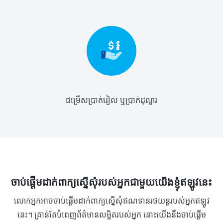
ជម្រើសប្រាក់រៀល ឬប្រាក់ដុល្លារ
ចាប់ផ្តើមដាក់ពាក្យស្នើសុំរបស់អ្នកជាមួយយើងខ្ញុំឥឡូវនេះ
លោកអ្នកអាចចាប់ផ្តើមដាក់ពាក្យស្នើសុំឥណទានរថយន្តរបស់អ្នកឥឡូវ
នេះ។ គ្រាន់តែបំពេញព័ត៌មានលម្អិតរបស់អ្នក នោះយើងនឹងចាប់ផ្តើម