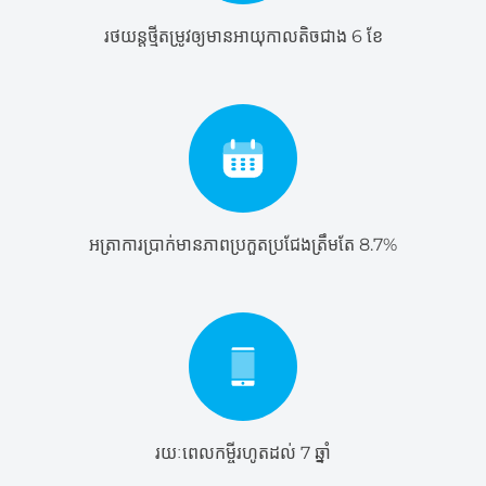
រថយន្តថ្មីតម្រូវឲ្យមានអាយុកាលតិចជាង 6 ខែ
អត្រាការប្រាក់មានភាពប្រកួតប្រជែងត្រឹមតែ​ 8.7%
រយៈពេលកម្ចីរហូតដល់ 7 ឆ្នាំ