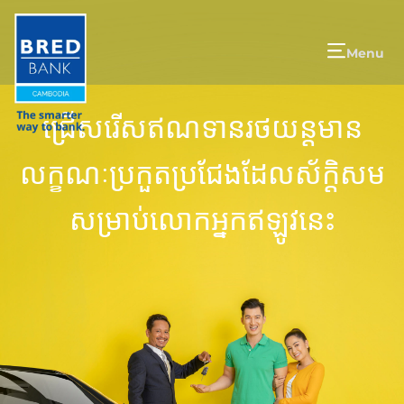
Menu
ជ្រើសរើសឥណទានរថយន្តមាន
លក្ខណៈប្រកួតប្រជែងដែលស័ក្តិសម
សម្រាប់លោកអ្នកឥឡូវនេះ