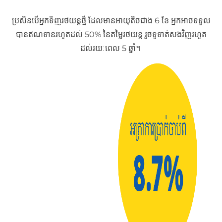
ប្រសិនបើអ្នកទិញរថយន្តថ្មី ដែលមានអាយុតិចជាង 6 ខែ អ្នកអាចទទួល
បានឥណទានរហូតដល់ 50% នៃតម្លៃរថយន្ដ រួចទូទាត់សងវិញរហូត
ដល់រយៈពេល 5 ឆ្នាំ។