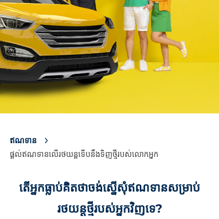
ឥណទាន
ផ្តល់ឥណទានលើរថយន្តទើបនឹងទិញថ្មីរបស់លោកអ្នក
តើអ្នកធ្លាប់គិតថាចង់ស្នើសុំឥណទានសម្រាប់
រថយន្ដថ្មីរបស់អ្នកវិញទេ?