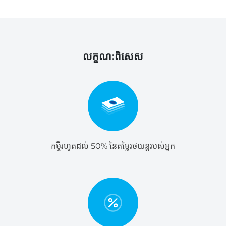
លក្ខណៈពិសេស
កម្ចីរហូតដល់ 50% នៃតម្លៃរថយន្តរបស់អ្នក