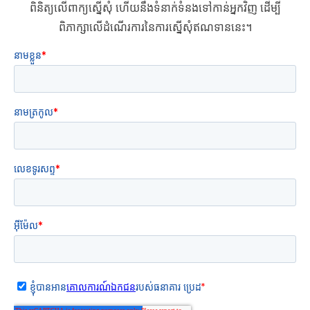
ពិនិត្យលើពាក្យស្នើសុំ ហើយនឹងទំនាក់ទំនងទៅកាន់អ្នកវិញ ដើម្បី
ពិភាក្សាលើដំណើរការនៃការស្នើសុំឥណទាននេះ។