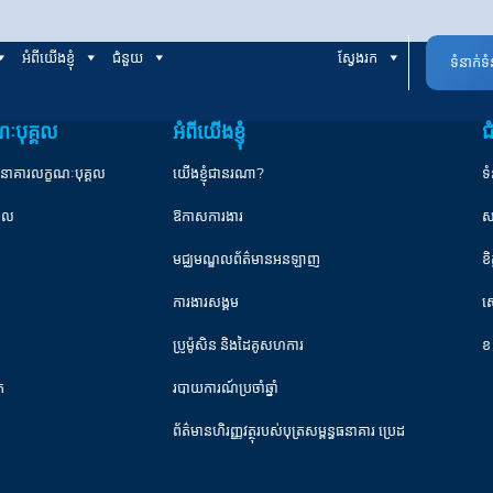
អំពីយើងខ្ញុំ
ជំនួយ
ស្វែងរក
ទំនាក់ទ
ៈបុគ្គល
អំពីយើងខ្ញុំ
ជ
ធនាគារលក្ខណៈបុគ្គល
យើងខ្ញុំជានរណា?
ទំ
្គល
ឱកាសការងារ
ស
មជ្ឈមណ្ឌលព័ត៌មានអនឡាញ
ខ
ការងារសង្គម
ស
ប្រូម៉ូសិន និងដៃគូសហការ
ខ
ត
របាយការណ៍ប្រចាំឆ្នាំ
ព័ត៌មានហិរញ្ញវត្ថុរបស់បុត្រសម្ពន្ធធនាគារ ប្រេដ