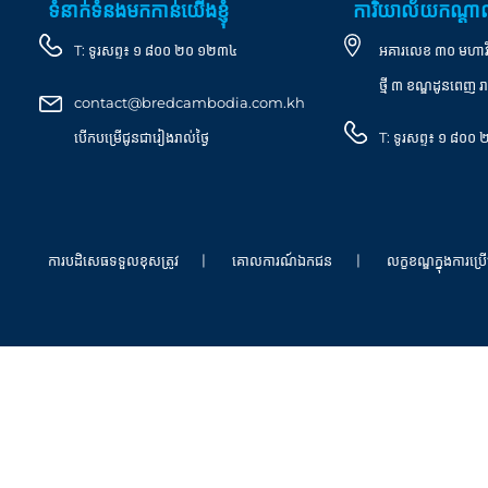
ទំនាក់ទំនងមកកាន់យើងខ្ញុំ
ការិយាល័យកណ្ត
T:
ទូរសព្ទ៖ ១ ៨០០ ២០ ១២៣៤
អគារលេខ ៣០ មហាវិថី 
ថ្មី ៣ ខណ្ឌដូនពេញ រា
contact@bredcambodia.com.kh
បើកបម្រើជូនជារៀងរាល់ថ្ងៃ
T:
ទូរសព្ទ៖ ១ ៨០
ការបដិសេធទទួលខុសត្រូវ
គោលការណ៍ឯកជន
លក្ខខណ្ឌក្នុងការប្រើ