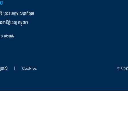
ាល
ព្រះនរោត្តម សង្កាត់ផ្សារ
ជធានីភ្នំពេញ កម្ពុជា។
០ ២០ ១២៣៤
© Cop
ប្រាស់
Cookies