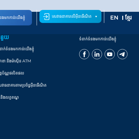
សេវាធនាគារលើអ៊ីនធើណិត
EN
ខ្មែរ
ំនងមកកាន់យើងខ្ញុំ
ំនួយ
ទំនាក់ទំនងមកកាន់យើងខ្ញុំ
នាក់ទំនងមកកាន់យើងខ្ញុំ
ាខា និងម៉ាស៊ីន ATM
ិត្តប័ណ្ណផលិតផល
េវាធនាគារតាមប្រព័ន្ធអ៊ីនធើណិត
 និងលក្ខខណ្ឌ