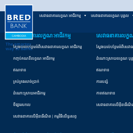
សេវាធនាគារលក្ខណៈអាជីវកម្ម
សេវាធនាគារលក្ខណៈបុគ្គល
សេវាធនាគារលក្ខណៈអាជីវកម្ម
សេវាធនាគារលក្ខណ
ស្វែងយល់បន្ថែមអំពីសេវាធនាគារលក្ខណៈអាជីវកម្ម
ស្វែងយល់បន្ថែមអំពីសេវា
កញ្ចប់គណនីលក្ខណៈអាជីវកម្ម
ដំណោះស្រាយលក្ខណៈបុគ
ឥណទាន
ឥណទាន
គ្រប់គ្រងសាច់ប្រាក់
ការសន្សំ
ដំណោះស្រាយអាជីវកម្ម
កាតឥណទាន
ទីផ្សារសកល
សេវាធនាគារលើអ៊ីនធើណិ
សេវាធនាគារលើអុីនធើណិត | កម្មវិធីលើទូរសព្ទ