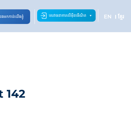
សេវាធនាគារលើអ៊ីនធើណិត
EN
ខ្មែរ
ំនងមកកាន់យើងខ្ញុំ
t 142