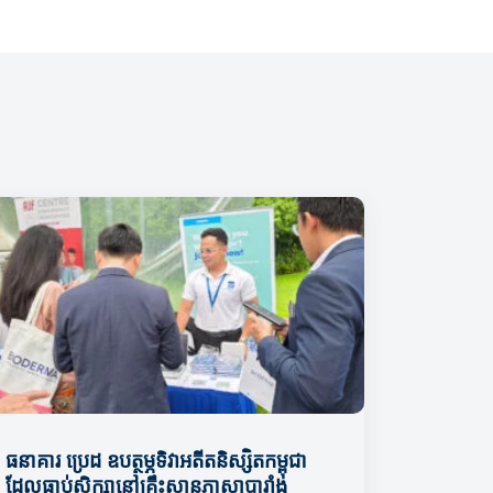
ធនាគារ ប្រេដ ឧបត្ថម្ភទិវាអតីតនិស្សិតកម្ពុជា
ដែលធ្លាប់សិក្សានៅគ្រឹះស្ថានភាសាបារាំង