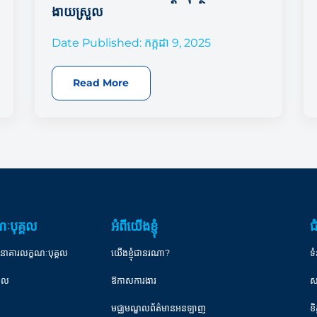
ងាយស្រួល​
Date Published: កក្កដា 9, 2025
Read More
ៈបុគ្គល
អំពីយើងខ្ញុំ
ជ
ធនាគារលក្ខណៈបុគ្គល
យើងខ្ញុំជានរណា?
ទំ
្គល
ឱកាសការងារ
ស
មជ្ឈមណ្ឌលព័ត៌មានអនឡាញ
ខ