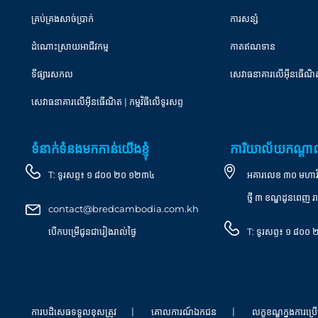
គ្រប់គ្រងសាច់ប្រាក់
ការសន្សំ
ដំណោះស្រាយអាជីវកម្ម
កាតឥណទាន
ទីផ្សារសកល
សេវាធនាគារលើអ៊ីនធើណិ
សេវាធនាគារលើអុីនធើណិត | កម្មវិធីលើទូរសព្ទ
ទំនាក់ទំនងមកកាន់យើងខ្ញុំ
ការិយាល័យកណ្ត
T:
ទូរសព្ទ៖ ១ ៨០០ ២០ ១២៣៤
អគារលេខ ៣០ មហាវិថី 
ថ្មី ៣ ខណ្ឌដូនពេញ រា
contact@bredcambodia.com.kh
បើកបម្រើជូនជារៀងរាល់ថ្ងៃ
T:
ទូរសព្ទ៖ ១ ៨០
ការបដិសេធទទួលខុសត្រូវ
គោលការណ៍ឯកជន
លក្ខខណ្ឌក្នុងការប្រើ