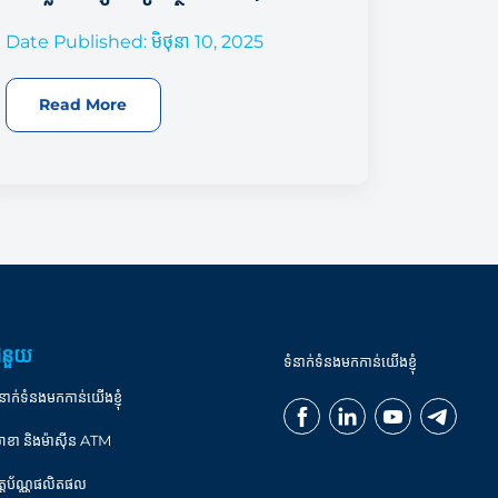
Date Published: មិថុនា 10, 2025
Read More
ំនួយ
ទំនាក់ទំនងមកកាន់យើងខ្ញុំ
នាក់ទំនងមកកាន់យើងខ្ញុំ
ាខា និងម៉ាស៊ីន ATM
ិត្តប័ណ្ណផលិតផល