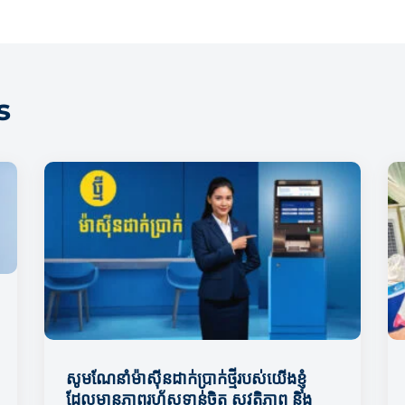
s
សូមណែនាំម៉ាស៊ីនដាក់ប្រាក់ថ្មីរបស់យើងខ្ញុំ
ដែលមានភាពរហ័សទាន់ចិត្ត សុវត្ថិភាព និង