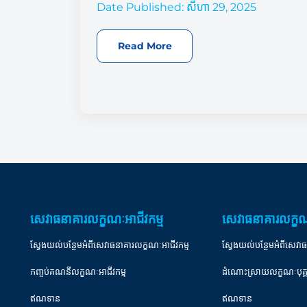
Date Published: សីហា 29, 2025
Read More
សេវាធនាគារលក្ខណៈអាជីវកម្ម
សេវាធនាគារលក្ខណ
ស្វែងយល់បន្ថែមអំពីសេវាធនាគារលក្ខណៈអាជីវកម្ម
ស្វែងយល់បន្ថែមអំពីសេវា
កញ្ចប់គណនីលក្ខណៈអាជីវកម្ម
ដំណោះស្រាយលក្ខណៈបុគ
ឥណទាន
ឥណទាន