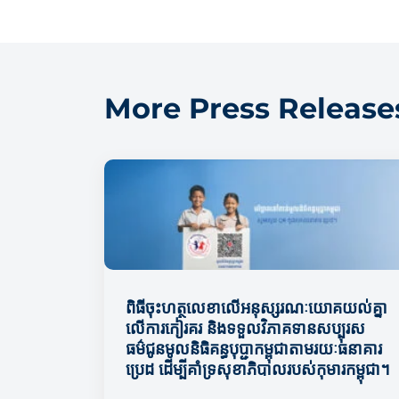
More Press Release
ពិធីចុះហត្ថលេខាលើអនុស្សរណៈយោគយល់គ្នា
លើការកៀរគរ និងទទួលវិភាគទានសប្បុរស
ធម៌ជូនមូលនិធិគន្ធបុប្ជាកម្ពុជាតាមរយៈធនាគារ
ប្រេដ ដើម្បីគាំទ្រសុខាភិបាលរបស់កុមារកម្ពុជា។