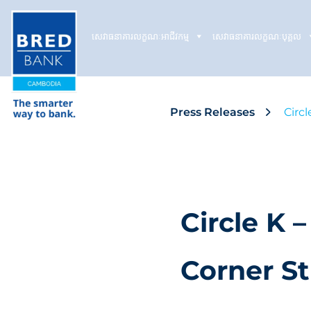
សេវាធនាគារលក្ខណៈអាជីវកម្ម
សេវាធនាគារលក្ខណៈបុគ្គល
Press Releases
Circ
Circle K 
Corner St