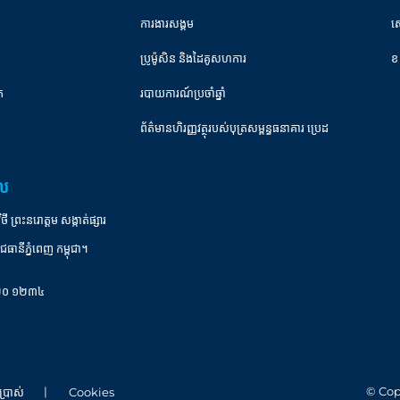
ការងារសង្គម
ស
ប្រូម៉ូសិន និងដៃគូសហការ
ខ
ត
របាយការណ៍ប្រចាំឆ្នាំ
ព័ត៌មានហិរញ្ញវត្ថុរបស់បុត្រសម្ពន្ធធនាគារ ប្រេដ
ាល
ព្រះនរោត្តម សង្កាត់ផ្សារ
ជធានីភ្នំពេញ កម្ពុជា។
០ ២០ ១២៣៤
© Cop
ប្រាស់
Cookies