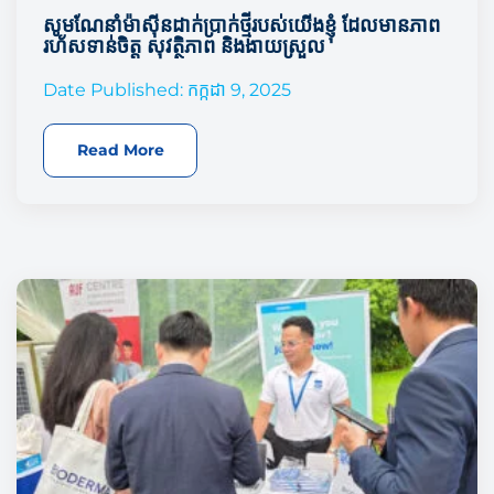
សូមណែនាំម៉ាស៊ីនដាក់ប្រាក់ថ្មីរបស់យើងខ្ញុំ ដែលមានភាព
រហ័សទាន់ចិត្ត សុវត្ថិភាព និងងាយស្រួល​
Date Published: កក្កដា 9, 2025
Read More