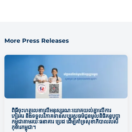
More Press Releases
ពិធីចុះហត្ថលេខាលើអនុស្សរណៈយោគយល់គ្នាលើការ
កៀរគរ និងទទួលវិភាគទានសប្បុរសធម៌ជូនមូលនិធិគន្ធបុប្ជា
កម្ពុជាតាមរយៈធនាគារ ប្រេដ ដើម្បីគាំទ្រសុខាភិបាលរបស់
កុមារកម្ពុជា។