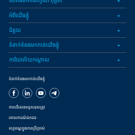
សេវាធនាគារលក្ខណៈបុគ្គល
អំពីយើងខ្ញុំ
ជំនួយ
ទំនាក់ទំនងមកកាន់យើងខ្ញុំ
ការិយាល័យកណ្តាល
ទំនាក់ទំនងមកកាន់យើងខ្ញុំ
ការបដិសេធទទួលខុសត្រូវ
គោលការណ៍ឯកជន
លក្ខខណ្ឌក្នុងការប្រើប្រាស់