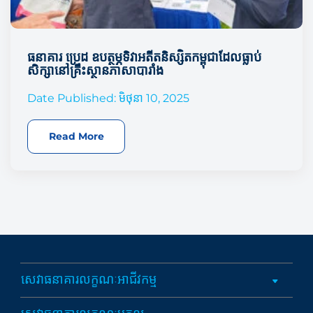
ធនាគារ ប្រេដ ឧបត្ថម្ភទិវាអតីតនិស្សិតកម្ពុជាដែលធ្លាប់
សិក្សានៅគ្រឹះស្ថានភាសាបារាំង
Date Published: មិថុនា 10, 2025
Read More
សេវាធនាគារលក្ខណៈអាជីវកម្ម