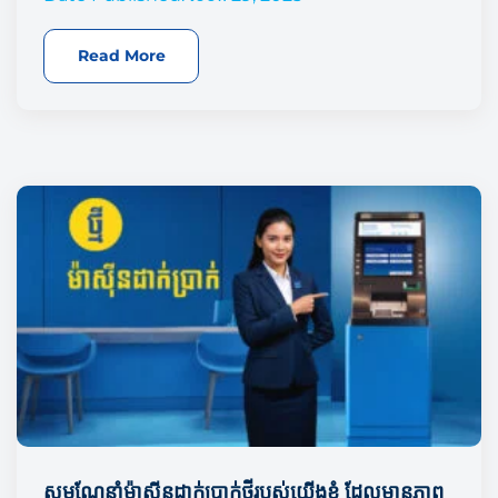
Read More
សូមណែនាំម៉ាស៊ីនដាក់ប្រាក់ថ្មីរបស់យើងខ្ញុំ ដែលមានភាព