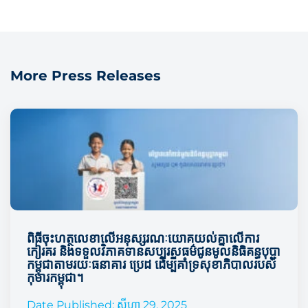
More Press Releases
ពិធីចុះហត្ថលេខាលើអនុស្សរណៈយោគយល់គ្នាលើការ
កៀរគរ និងទទួលវិភាគទានសប្បុរសធម៌ជូនមូលនិធិគន្ធបុប្ជា
កម្ពុជាតាមរយៈធនាគារ ប្រេដ ដើម្បីគាំទ្រសុខាភិបាលរបស់
កុមារកម្ពុជា។
Date Published: សីហា 29, 2025