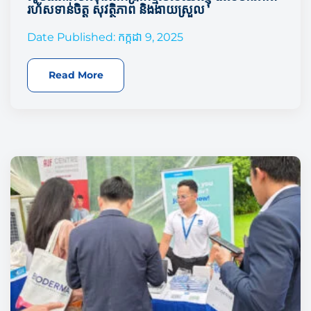
រហ័សទាន់ចិត្ត សុវត្ថិភាព និងងាយស្រួល​
Date Published: កក្កដា 9, 2025
Read More