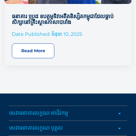
ធនាគារ ប្រេដ ឧបត្ថម្ភទិវាអតីតនិស្សិតកម្ពុជាដែលធ្លាប់
សិក្សានៅគ្រឹះស្ថានភាសាបារាំង
Date Published: មិថុនា 10, 2025
Read More
សេវាធនាគារលក្ខណៈអាជីវកម្ម
សេវាធនាគារលក្ខណៈបុគ្គល