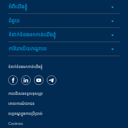
អំពីយើងខ្ញុំ
ជំនួយ
ទំនាក់ទំនងមកកាន់យើងខ្ញុំ
ការិយាល័យកណ្តាល
ទំនាក់ទំនងមកកាន់យើងខ្ញុំ
ការបដិសេធទទួលខុសត្រូវ
គោលការណ៍ឯកជន
លក្ខខណ្ឌក្នុងការប្រើប្រាស់
Cookies